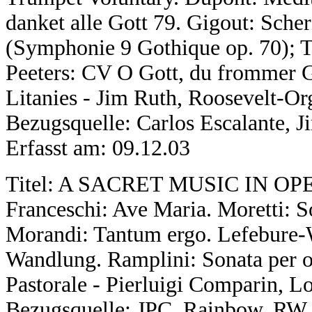
danket alle Gott 79. Gigout: Sche
(Symphonie 9 Gothique op. 70); T
Peeters: CV O Gott, du frommer Go
Litanies - Jim Ruth, Roosevelt-O
Bezugsquelle: Carlos Escalante, 
Erfasst am: 09.12.03
Titel: A SACRET MUSIC IN OPER
Franceschi: Ave Maria. Moretti: So
Morandi: Tantum ergo. Lefebure-W
Wandlung. Ramplini: Sonata per o
Pastorale - Pierluigi Comparin, L
Bezugsquelle: JPC, Rainbow, RW 