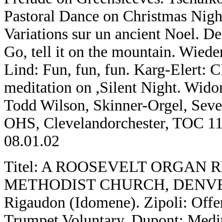
Pastoral Dance on Christmas Nigh
Variations sur un ancient Noel. De
Go, tell it on the mountain. Wied
Lind: Fun, fun, fun. Karg-Elert: CI
meditation on ,Silent Night. Widor
Todd Wilson, Skinner-Orgel, Seve
OHS, Clevelandorchester, TOC 11
08.01.02
Titel: A ROOSEVELT ORGAN 
METHODIST CHURCH, DENVER,
Rigaudon (Idomene). Zipoli: Offe
Trumpet Voluntary. Dupont: Medit