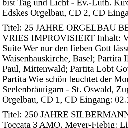
bist Tag und Licht - Ev.-Luth. Ki
Edskes Orgelbau, CD 2, CD Eingan
Titel: 25 JAHRE ORGELBAU 
VRIES IMPROVISIERT Inhalt: Vrie
Suite Wer nur den lieben Gott läss
Waisenhauskirche, Basel; Partita I
Paul, Mittenwald; Partita Lobt Got
Partita Wie schön leuchtet der Mor
Seelenbräutigam - St. Oswald, Zu
Orgelbau, CD 1, CD Eingang: 02.1
Titel: 250 JAHRE SILBERMANN
Toccata 3 AMO. Meyer-Fiebig: Lic