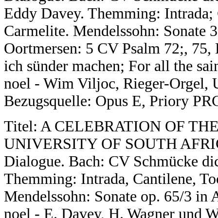
Eddy Davey. Themming: Intrada; C
Carmelite. Mendelssohn: Sonate 3
Oortmersen: 5 CV Psalm 72;, 75, 
ich sünder machen; For all the sai
noel - Wim Viljoc, Rieger-Orgel, U
Bezugsquelle: Opus E, Priory PR
Titel: A CELEBRATION OF T
UNIVERSITY OF SOUTH AFRICA
Dialogue. Bach: CV Schmücke dich
Themming: Intrada, Cantilene, Toc
Mendelssohn: Sonate op. 65/3 in A
noel - E. Davey, H. Wagner und W.