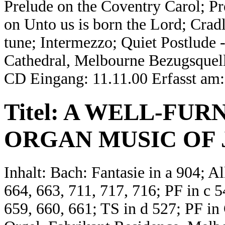
Prelude on the Coventry Carol; Pr
on Unto us is born the Lord; Cradl
tune; Intermezzo; Quiet Postlude 
Cathedral, Melbourne Bezugsquell
CD Eingang: 11.11.00 Erfasst am:
Titel: A WELL-FUR
ORGAN MUSIC OF J
Inhalt: Bach: Fantasie in a 904; A
664, 663, 711, 717, 716; PF in c
659, 660, 661; TS in d 527; PF in