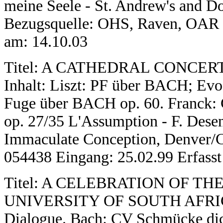
meine Seele - St. Andrew's and 
Bezugsquelle: OHS, Raven, OAR 6
am: 14.10.03
Titel: A CATHEDRAL CONCER
Inhalt: Liszt: PF über BACH; Evoc
Fuge über BACH op. 60. Franck: 
op. 27/35 L'Assumption - F. Desen
Immaculate Conception, Denver/
054438 Eingang: 25.02.99 Erfasst
Titel: A CELEBRATION OF T
UNIVERSITY OF SOUTH AFRICA
Dialogue. Bach: CV Schmücke dich