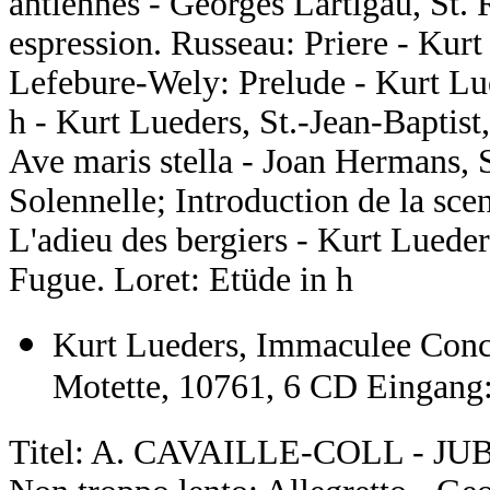
antiennes - Georges Lartigau, St.
espression. Russeau: Priere - Kurt
Lefebure-Wely: Prelude - Kurt Lue
h - Kurt Lueders, St.-Jean-Baptis
Ave maris stella - Joan Hermans,
Solennelle; Introduction de la sce
L'adieu des bergiers - Kurt Lued
Fugue. Loret: Etüde in h
Kurt Lueders, Immaculee Conce
Motette, 10761, 6 CD Eingang:
Titel: A. CAVAILLE-COLL - JU