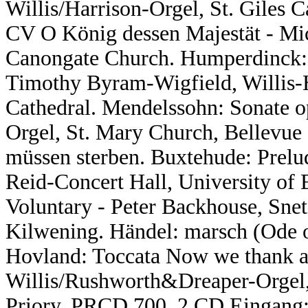
Willis/Harrison-Orgel, St. Giles C
CV O König dessen Majestät - Mic
Canongate Church. Humperdinck: 
Timothy Byram-Wigfield, Willis-H
Cathedral. Mendelssohn: Sonate op
Orgel, St. Mary Church, Bellevue
müssen sterben. Buxtehude: Prelud
Reid-Concert Hall, University of
Voluntary - Peter Backhouse, Sne
Kilwening. Händel: marsch (Ode o
Hovland: Toccata Now we thank al
Willis/Rushworth&Dreaper-Orgel,
Priory, PRCD 700, 2 CD Eingang: 