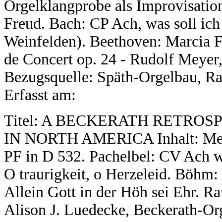
Orgelklangprobe als Improvisatio
Freud. Bach: CP Ach, was soll ic
Weinfelden). Beethoven: Marcia Fu
de Concert op. 24 - Rudolf Meyer,
Bezugsquelle: Späth-Orgelbau, R
Erfasst am:
Titel: A BECKERATH RETROS
IN NORTH AMERICA Inhalt: Mende
PF in D 532. Pachelbel: CV Ach 
O traurigkeit, o Herzeleid. Böhm:
Allein Gott in der Höh sei Ehr. 
Alison J. Luedecke, Beckerath-Org