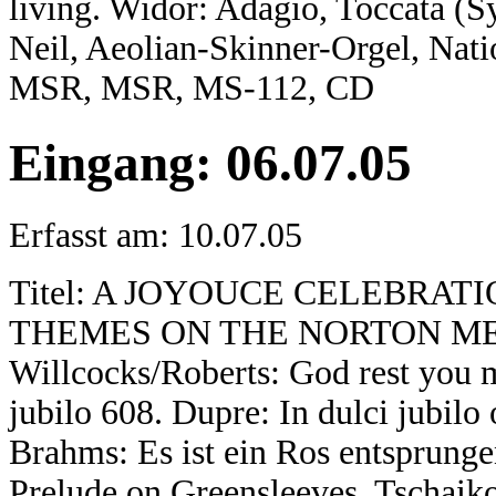
living. Widor: Adagio, Toccata (S
Neil, Aeolian-Skinner-Orgel, Nat
MSR, MSR, MS-112, CD
Eingang: 06.07.05
Erfasst am: 10.07.05
Titel: A JOYOUCE CELEBRAT
THEMES ON THE NORTON MEM
Willcocks/Roberts: God rest you 
jubilo 608. Dupre: In dulci jubilo 
Brahms: Es ist ein Ros entsprunge
Prelude on Greensleeves. Tschaik