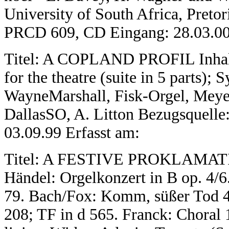
University of South Africa, Preto
PRCD 609, CD Eingang: 28.03.00 
Titel: A COPLAND PROFIL Inhalt:
for the theatre (suite in 5 parts);
WayneMarshall, Fisk-Orgel, Mey
DallasSO, A. Litton Bezugsquell
03.09.99 Erfasst am:
Titel: A FESTIVE PROKLAMATION 
Händel: Orgelkonzert in B op. 4/
79. Bach/Fox: Komm, süßer Tod 4
208; TF in d 565. Franck: Choral 